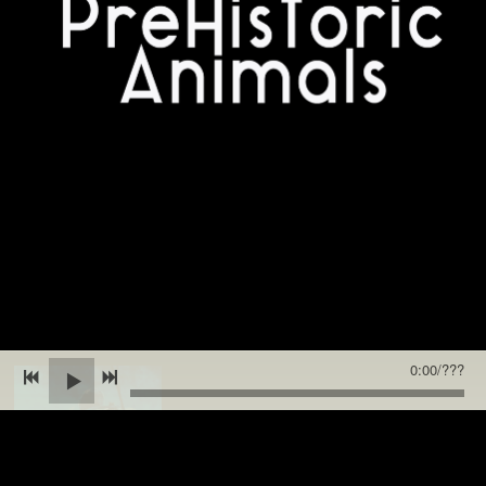
0:00
/
???